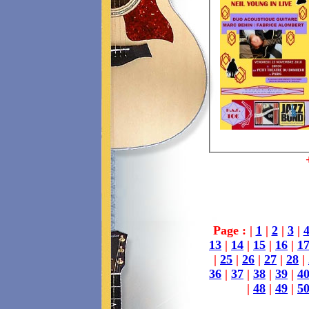
Page : |
1
|
2
|
3
|
13
|
14
|
15
|
16
|
1
|
25
|
26
|
27
|
28
|
36
|
37
|
38
|
39
|
4
|
48
|
49
|
5