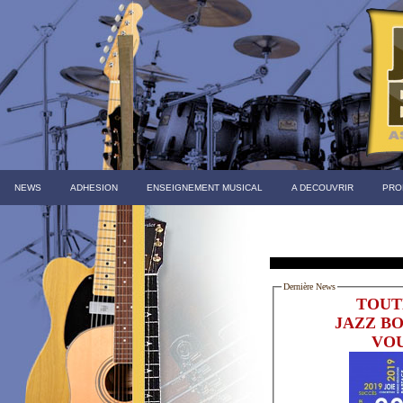
NEWS
ADHESION
ENSEIGNEMENT MUSICAL
A DECOUVRIR
PRO
Dernière News
TOUT
JAZZ B
VOU