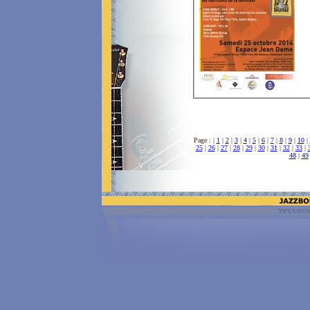
Page : |
1
|
2
|
3
|
4
|
5
|
6
|
7
|
8
|
9
|
10
|
25
|
26
|
27
|
28
|
29
|
30
|
31
|
32
|
33
|
48
|
49