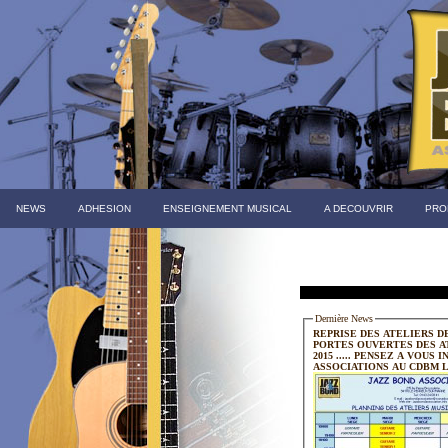
NEWS
ADHESION
ENSEIGNEMENT MUSICAL
A DECOUVRIR
PRO
Dernière News
REPRISE DES ATELIERS DE 
PORTES OUVERTES DES ATELIERS 
2015 ..... PENSEZ A VOUS INSCRIRE AVANT LE CARREFOUR DES
ASSOCIATIONS AU CDBM L