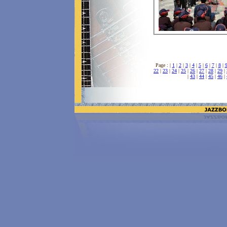
Page : |
1
|
2
|
3
|
4
|
5
|
6
|
7
|
8
|
22
|
23
|
24
|
25
|
26
|
27
|
28
|
29
|
|
43
|
44
|
45
|
46
|