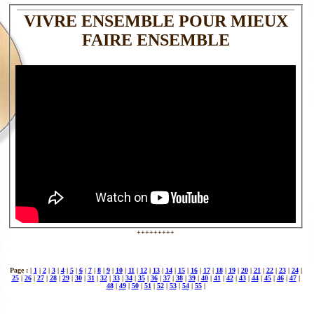
VIVRE ENSEMBLE POUR MIEUX
FAIRE ENSEMBLE
+++++++++
Page : |
1
|
2
|
3
|
4
|
5
|
6
|
7
|
8
|
9
|
10
|
11
|
12
|
13
|
14
|
15
|
16
|
17
|
18
|
19
|
20
|
21
|
22
|
23
|
24
|
25
|
26
|
27
|
28
|
29
|
30
|
31
|
32
|
33
|
34
|
35
|
36
|
37
|
38
|
39
|
40
|
41
|
42
|
43
|
44
|
45
|
46
|
47
|
48
|
49
|
50
|
51
|
52
|
53
|
54
|
55
|